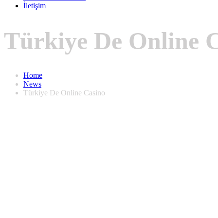
İletişim
Türkiye De Online 
Home
News
Türkiye De Online Casino