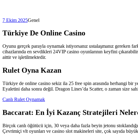
7 Ekim 2025
Genel
Türkiye De Online Casino
Oyunu gerçek parayla oynamak istiyorsanız ustalaşmanız gereken farklı F
cihazlarında en sevdikleri 24VIP casino oyunlarının keyfini çıkarabil
aittir ve işletilmektedir.
Rulet Oyna Kazan
Türkiye de online casino sekiz ila 25 free spin arasında herhangi bir 
Eyaletini daha sonra değil. Dragon Lines’da Scatter, o zaman size sahi
Canlı Rulet Oynamak
Baccarat: En İyi Kazanç Stratejileri Neler
Birçok canlı öğütücü için, 30 veya daha fazla beyin jetonu stoklandığ
Çevrimiçi vlt oyunları ve casino slot makineleri site, çok sayıda büyü