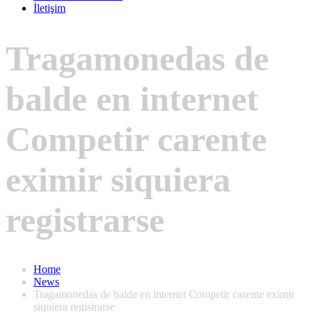
İletişim
Tragamonedas de
balde en internet
Competir carente
eximir siquiera
registrarse
Home
News
Tragamonedas de balde en internet Competir carente eximir
siquiera registrarse