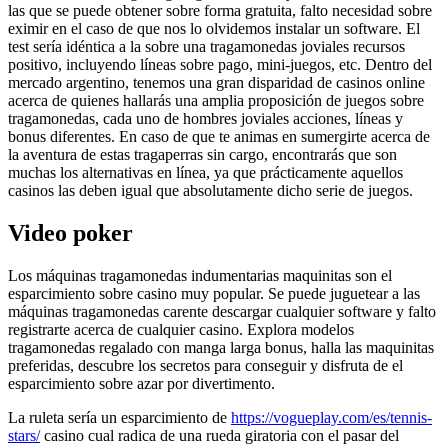
las que se puede obtener sobre forma gratuita, falto necesidad sobre
eximir en el caso de que nos lo olvidemos instalar un software. El
test serí­a idéntica a la sobre una tragamonedas joviales recursos
positivo, incluyendo líneas sobre pago, mini-juegos, etc. Dentro del
mercado argentino, tenemos una gran disparidad de casinos online
acerca de quienes hallarás una amplia proposición de juegos sobre
tragamonedas, cada uno de hombres joviales acciones, líneas y
bonus diferentes. En caso de que te animas en sumergirte acerca de
la aventura de estas tragaperras sin cargo, encontrarás que son
muchas los alternativas en línea, ya que prácticamente aquellos
casinos las deben igual que absolutamente dicho serie de juegos.
Video poker
Los máquinas tragamonedas indumentarias maquinitas son el
esparcimiento sobre casino muy popular. Se puede juguetear a las
máquinas tragamonedas carente descargar cualquier software y falto
registrarte acerca de cualquier casino. Explora modelos
tragamonedas regalado con manga larga bonus, halla las maquinitas
preferidas, descubre los secretos para conseguir y disfruta de el
esparcimiento sobre azar por divertimento.
La ruleta serí­a un esparcimiento de
https://vogueplay.com/es/tennis-
stars/
casino cual radica de una rueda giratoria con el pasar del