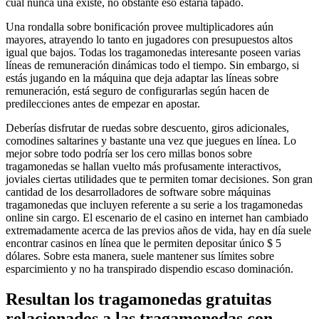
cual nunca una existe, no obstante eso estaría tapado.
Una rondalla sobre bonificación provee multiplicadores aún
mayores, atrayendo lo tanto en jugadores con presupuestos altos
igual que bajos. Todas los tragamonedas interesante poseen varias
líneas de remuneración dinámicas todo el tiempo. Sin embargo, si
estás jugando en la máquina que deja adaptar las líneas sobre
remuneración, está seguro de configurarlas según hacen de
predilecciones antes de empezar en apostar.
Deberías disfrutar de ruedas sobre descuento, giros adicionales,
comodines saltarines y bastante una vez que juegues en línea. Lo
mejor sobre todo podrí­a ser los cero millas bonos sobre
tragamonedas se hallan vuelto más profusamente interactivos,
joviales ciertas utilidades que te permiten tomar decisiones. Son gran
cantidad de los desarrolladores de software sobre máquinas
tragamonedas que incluyen referente a su serie a los tragamonedas
online sin cargo. El escenario de el casino en internet han cambiado
extremadamente acerca de las previos años de vida, hay en día suele
encontrar casinos en línea que le permiten depositar único $ 5
dólares. Sobre esta manera, suele mantener sus límites sobre
esparcimiento y no ha transpirado dispendio escaso dominación.
Resultan los tragamonedas gratuitas
relacionados a las tragamonedas con