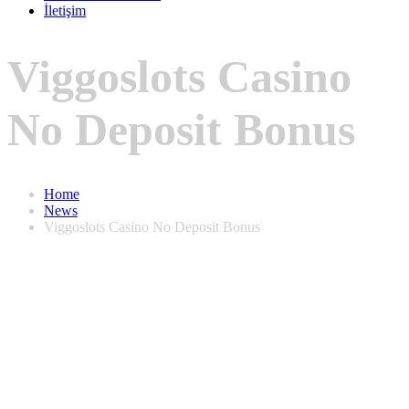
İletişim
Viggoslots Casino
No Deposit Bonus
Home
News
Viggoslots Casino No Deposit Bonus