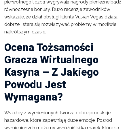
pierwotnego liczbą wygrywają nagrody pieniężne bądź
równoczesne bonusy. Dużo recenzje zawodników
wskazuje, że dział obsługi klienta Vulkan Vegas działa
dobrze i stara się rozwiązywać problemy w możliwie
najkrótszym czasie.
Ocena Tożsamości
Gracza Wirtualnego
Kasyna – Z Jakiego
Powodu Jest
Wymagana?
Wszelcy z wymienionych tworzą dobre produkcje
hazardowe, które zapewniają duże emocje. Pośród
wymienionych możemy wyróżnić kilka marek, które są