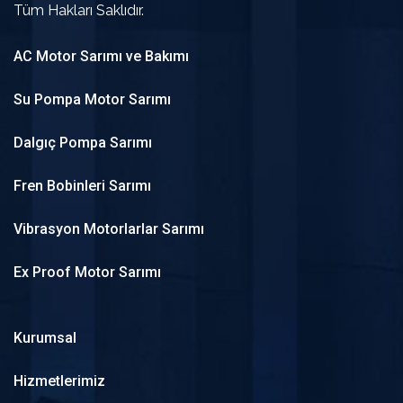
Tüm Hakları Saklıdır.
AC Motor Sarımı ve Bakımı
Su Pompa Motor Sarımı
Dalgıç Pompa Sarımı
Fren Bobinleri Sarımı
Vibrasyon Motorlarlar Sarımı
Ex Proof Motor Sarımı
Kurumsal
Hizmetlerimiz