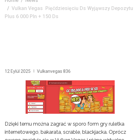
Home
News
Vulkan Vegas ️ Pięćdziesięciu Ds Wyjąwszy Depozytu
Plus 6 000 Pln + 150 Ds
12 Eylül 2025
Vulkanvegas 836
Dzięki temu można zagrać w sporo form gry ruletka
internetowego, bakarata, scrable, blackjacka. Oprócz