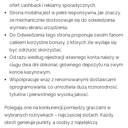
ofert cashback i reklamy sporadycznych.
Strona mobilna jest w pełni responsywna, jak znaczy,
że mechanicznie dostosowuje się do odwiedzenia
wymiaru ekranu urządzenia.
Do Odwiedzenia tego strona proponuje swoim fanom
całkiem korzystne bonusy, z których źle wydaje się
być odrzucić skorzystać.
Od razu według rejestracji własnego konta należy w
ciągu dwa dni dokonać głównego depozytu na swym
koncie kasynowym.
Współpracuje wraz z renomowanymi dostawcami
oprogramowania, co umożliwia dużą różnorodność
tytułów i pierwotnego wysoką jakość.
Polegają one na konkurencji pomiędzy graczami w
wybranych rozrywkach – najczęściej slotach. Każdy
obrót generuje punkty, a osoby z największą