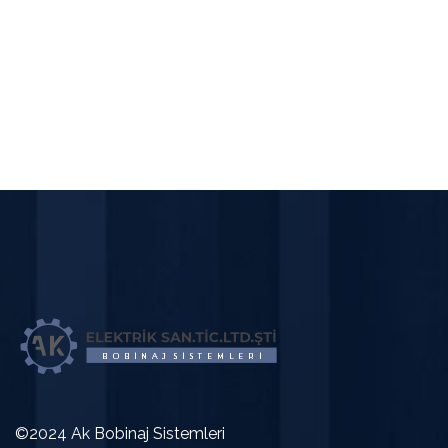
©2024 Ak Bobinaj Sistemleri