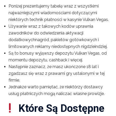
Poniżej prezentujemy tabelę wraz z wszystkimi
najważniejszymi wiadomościami dotyczącymi
niektórych technik płatności w kasynie Vulkan Vegas.
Używanie wraz z takowych kodów uprawnia
zawodników do odwiedzenia aktywacji
dodatkowychnagród, pakietów gotówkowych i
limitowanych reklamy niedostępnych nigdzieindziej.
Są to bonusy wyjąwszy depozytu Vulkan Vegas, od
momentu depozytu, cashback i więcej.
Następnie zaznacz, że masz ukończone 18 lat i
zgadzasz się wraz z prawami gry ustalonymi w tej
firmie.
Jednakże warto pamiętać, że niektórzy dostawcy
usług płatniczych mogą naliczać własne prowizje.
Które Są Dostępne