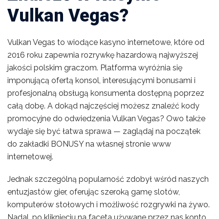
Vulkan Vegas?
Vulkan Vegas to wiodące kasyno internetowe, które od
2016 roku zapewnia rozrywkę hazardową najwyższej
jakości polskim graczom. Platforma wyróżnia się
imponującą ofertą konsol, interesującymi bonusami i
profesjonalną obsługą konsumenta dostępną poprzez
całą dobę. A dokąd najczęściej możesz znaleźć kody
promocyjne do odwiedzenia Vulkan Vegas? Owo także
wydaje się być łatwa sprawa — zaglądaj na początek
do zakładki BONUSY na własnej stronie www
internetowej.
Jednak szczególną popularność zdobył wśród naszych
entuzjastów gier, oferując szeroką gamę slotów,
komputerów stołowych i możliwość rozgrywki na żywo.
Nadal, po kliknięciu na faceta używane przez nas konto