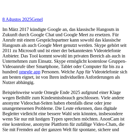
8 Ağustos 2025
Genel
Im März 2017 kündigte Google an, das klassische Hangouts in
Zukunft durch Google Chat und Google Meet zu ersetzen. Für
Anrufe mit einem Gesprächspartner kann sowohl das klassische
Hangouts als auch Google Meet genutzt werden. Skype gehört seit
2011 zu Microsoft und ist einer der bekanntesten Videotelefonie
Anbieter. Das Tool kommt sowohl im privaten Bereich als auch in
Unternehmen zum Einsatz. Skype ermöglicht kostenlose Gruppen-
Videoanrufe über Smartphone, Tablet oder Computer für bis zu a
hundred
omegle app
Personen. Welche App für Videotelefonie sich
am besten eignet, ist von Ihren individuellen Anforderungen als
Nutzer abhängig.
Beispielsweise wurde Omegle Ende 2025 aufgrund einer Klage
wegen Beihilfe zum Kindesmissbrauch geschlossen. Viele andere
anonyme Videochat-Seiten haben ebenfalls diese oder jene
unangemessenen Probleme. Die Leute erkennen, dass digitale
Begleiter vielleicht eine bessere Wahl sein könnten, insbesondere
wenn Sie nur mit lustigen Typen sprechen möchten. AnonCam ist
eine kostenlose, anonyme Plattform für zufällige Video-Chats, die
Sie mit Fremden auf der ganzen Welt für spontane, sichere und