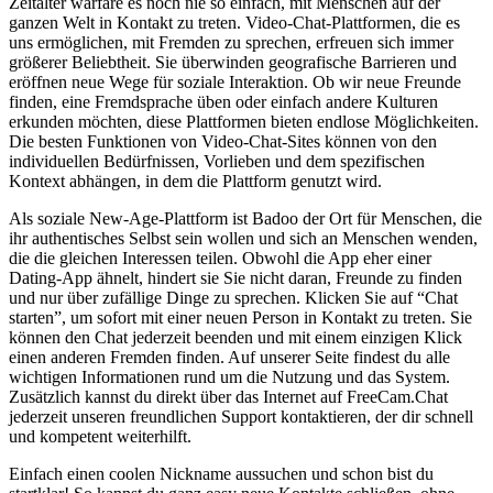
Zeitalter warfare es noch nie so einfach, mit Menschen auf der
ganzen Welt in Kontakt zu treten. Video-Chat-Plattformen, die es
uns ermöglichen, mit Fremden zu sprechen, erfreuen sich immer
größerer Beliebtheit. Sie überwinden geografische Barrieren und
eröffnen neue Wege für soziale Interaktion. Ob wir neue Freunde
finden, eine Fremdsprache üben oder einfach andere Kulturen
erkunden möchten, diese Plattformen bieten endlose Möglichkeiten.
Die besten Funktionen von Video-Chat-Sites können von den
individuellen Bedürfnissen, Vorlieben und dem spezifischen
Kontext abhängen, in dem die Plattform genutzt wird.
Als soziale New-Age-Plattform ist Badoo der Ort für Menschen, die
ihr authentisches Selbst sein wollen und sich an Menschen wenden,
die die gleichen Interessen teilen. Obwohl die App eher einer
Dating-App ähnelt, hindert sie Sie nicht daran, Freunde zu finden
und nur über zufällige Dinge zu sprechen. Klicken Sie auf “Chat
starten”, um sofort mit einer neuen Person in Kontakt zu treten. Sie
können den Chat jederzeit beenden und mit einem einzigen Klick
einen anderen Fremden finden. Auf unserer Seite findest du alle
wichtigen Informationen rund um die Nutzung und das System.
Zusätzlich kannst du direkt über das Internet auf FreeCam.Chat
jederzeit unseren freundlichen Support kontaktieren, der dir schnell
und kompetent weiterhilft.
Einfach einen coolen Nickname aussuchen und schon bist du