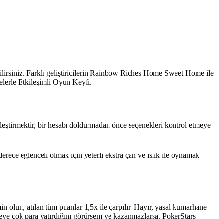
lirsiniz. Farklı geliştiricilerin Rainbow Riches Home Sweet Home ile
elerle Etkileşimli Oyun Keyfi.
irmektir, bir hesabı doldurmadan önce seçenekleri kontrol etmeye
erece eğlenceli olmak için yeterli ekstra çan ve ıslık ile oynamak
n olun, atılan tüm puanlar 1,5x ile çarpılır. Hayır, yasal kumarhane
ineye çok para yatırdığını görürsem ve kazanmazlarsa. PokerStars