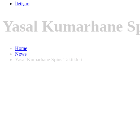
İletişim
Yasal Kumarhane Spi
Home
News
Yasal Kumarhane Spins Taktikleri