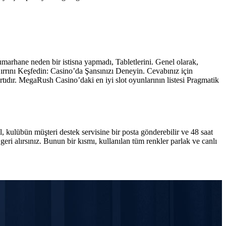
umarhane neden bir istisna yapmadı, Tabletlerini. Genel olarak,
 Sırrını Keşfedin: Casino’da Şansınızı Deneyin. Cevabınız için
artıdır. MegaRush Casino’daki en iyi slot oyunlarının listesi Pragmatik
l, kulübün müşteri destek servisine bir posta gönderebilir ve 48 saat
eri alırsınız. Bunun bir kısmı, kullanılan tüm renkler parlak ve canlı